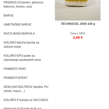
PREMAZI ZA kamen, glinence,
tlakovce, kovino, usnj
BARVE
TECHNOCEL 2500 100 g
UMETNIŠKE BARVE
RASTLINSKA BARVILA
Cena z DDV:
2,68 €
KOLORO tekoča barvila za
zalivne mase
KOLORO EPO paste za
niansiranje epoksidnih smol
PIGMENTI VIVAT
PIGMENTI EFEKT
IZDELAVA ODLITKOV (epoksi, PU
smole, mavci,...)
KOLORO P barvila za VACUSEAL