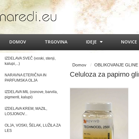
DOMOV
TRGOVINA
IDEJE
NOVICE
IZDELAVA SVEČ (voski, stenji,
kalupi,...)
Domov
OBLIKOVANJE GLINE (gl
Celuloza za papirno gl
NARAVNA ETERIČNA IN
PARFUMSKA OLJA
IZDELAVA MIL (osnove, barvila,
pigmenti, kalupi)
IZDELAVA KREM, MAZIL,
LOSJONOV...
OLJA, VOSKI, ŠELAK, LUŽILA ZA
LES