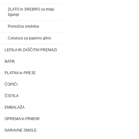
ZLATO in SREBRO za tretje
žganje
Pomožna sredstva
Celuloza za papirno glino
LEPILA IN ZAŠČITNI PREMAZI
BATIK
PLATNA in PREJE
ČOPIČI
ČISTILA
EMBALAŽA
OPREMA in PRIBOR
NARAVNE SMOLE