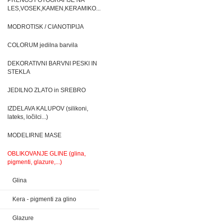
PRENOS FOTOGRAFIJE NA
LES,VOSEK,KAMEN,KERAMIKO...
MODROTISK / CIANOTIPIJA
COLORUM jedilna barvila
DEKORATIVNI BARVNI PESKI IN
STEKLA
JEDILNO ZLATO in SREBRO
IZDELAVA KALUPOV (silikoni,
lateks, ločilci...)
MODELIRNE MASE
OBLIKOVANJE GLINE (glina,
pigmenti, glazure,...)
Glina
Kera - pigmenti za glino
Glazure