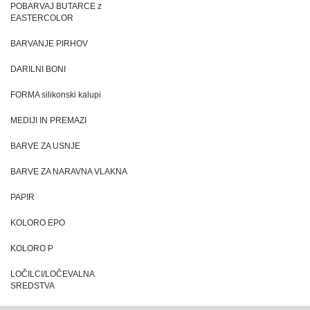
POBARVAJ BUTARCE z
EASTERCOLOR
BARVANJE PIRHOV
DARILNI BONI
FORMA silikonski kalupi
MEDIJI IN PREMAZI
BARVE ZA USNJE
BARVE ZA NARAVNA VLAKNA
PAPIR
KOLORO EPO
KOLORO P
LOČILCI/LOČEVALNA
SREDSTVA