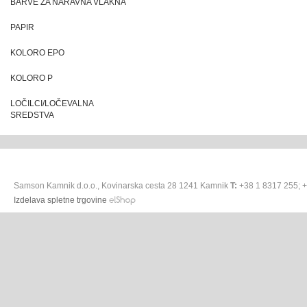
BARVE ZA NARAVNA VLAKNA
PAPIR
KOLORO EPO
KOLORO P
LOČILCI/LOČEVALNA
SREDSTVA
Samson Kamnik d.o.o., Kovinarska cesta 28 1241 Kamnik
T:
+38 1 8317 255; 
Izdelava spletne trgovine