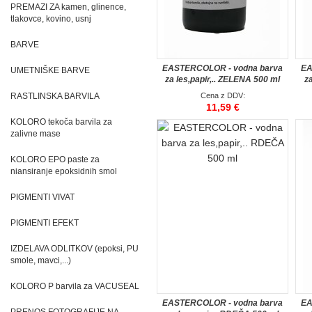
PREMAZI ZA kamen, glinence,
tlakovce, kovino, usnj
BARVE
EASTERCOLOR - vodna barva
EA
UMETNIŠKE BARVE
za les,papir,.. ZELENA 500 ml
za
RASTLINSKA BARVILA
Cena z DDV:
11,59 €
KOLORO tekoča barvila za
zalivne mase
KOLORO EPO paste za
niansiranje epoksidnih smol
PIGMENTI VIVAT
PIGMENTI EFEKT
IZDELAVA ODLITKOV (epoksi, PU
smole, mavci,...)
KOLORO P barvila za VACUSEAL
EASTERCOLOR - vodna barva
EA