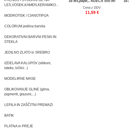
PRENOS FOTOGRAFIJE NA
za les,papir,.. RDEČA 500 ml
za 
LES,VOSEK,KAMEN,KERAMIKO...
Cena z DDV:
11,59 €
MODROTISK / CIANOTIPIJA
COLORUM jedilna barvila
DEKORATIVNI BARVNI PESKI IN
STEKLA
JEDILNO ZLATO in SREBRO
IZDELAVA KALUPOV (silikoni,
lateks, ločilci...)
MODELIRNE MASE
OBLIKOVANJE GLINE (glina,
pigmenti, glazure,...)
LEPILA IN ZAŠČITNI PREMAZI
BATIK
PLATNA in PREJE