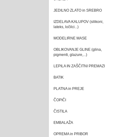
JEDILNO ZLATO in SREBRO
IZDELAVA KALUPOV (silikoni,
lateks, ločilci...)
MODELIRNE MASE
OBLIKOVANJE GLINE (glina,
pigmenti, glazure,...)
LEPILA IN ZAŠČITNI PREMAZI
BATIK
PLATNA in PREJE
ČOPIČI
ČISTILA
EMBALAŽA
OPREMA in PRIBOR