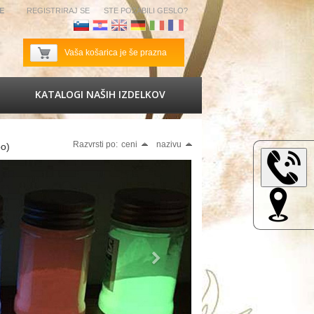
SE
REGISTRIRAJ SE
STE POZABILI GESLO?
Slovenščina
Hrvaščina
Angleščina
Nemščina
Italijanščina
Francoščina
Vaša košarica je še prazna
KATALOGI NAŠIH IZDELKOV
Razvrsti po:
ceni
nazivu
bo)