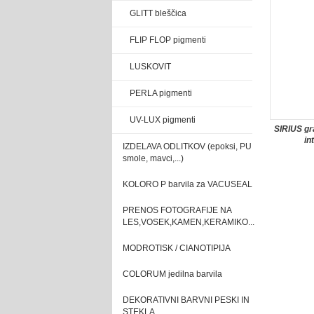
GLITT bleščica
FLIP FLOP pigmenti
LUSKOVIT
PERLA pigmenti
UV-LUX pigmenti
SIRIUS gr
in
IZDELAVA ODLITKOV (epoksi, PU
smole, mavci,...)
KOLORO P barvila za VACUSEAL
PRENOS FOTOGRAFIJE NA
LES,VOSEK,KAMEN,KERAMIKO...
MODROTISK / CIANOTIPIJA
COLORUM jedilna barvila
DEKORATIVNI BARVNI PESKI IN
STEKLA