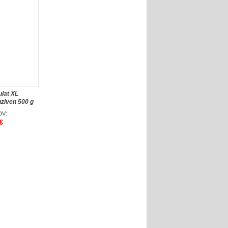
lat XL
ziven 500 g
DV:
€