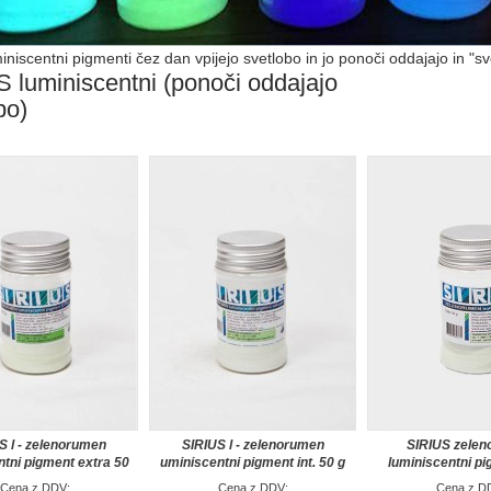
iniscentni pigmenti čez dan vpijejo svetlobo in jo ponoči oddajajo in "sv
 luminiscentni (ponoči oddajajo
bo)
S l - zelenorumen
SIRIUS l - zelenorumen
SIRIUS zele
tni pigment extra 50
uminiscentni pigment int. 50 g
luminiscentni pi
g
Cena z DDV:
Cena z DDV:
Cena z D