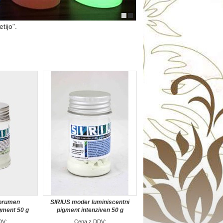
etijo".
norumen
SIRIUS moder luminiscentni
gment 50 g
pigment intenziven 50 g
DV:
Cena z DDV: