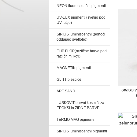
NEON fluorescenčni pigmenti
UV-LUX pigmenti (svetijo pod
UV lučjo)
SIRIUS luminiscentni (ponoči
oddajajo svetlobo)
FLIP FLOP(različne barve pod
različnimi koti)
MAGNETIK pigmenti
GLITT bleščice
SIRIUS vi
ART SAND
LUSKOVIT barvni kosmiči za
EPOKSI in ZIDNE BARVE
TERMO MAG pigmenti
SIRIUS luminiscentni pigmenti