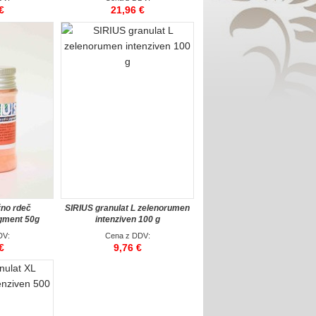
€
21,96 €
žno rdeč
SIRIUS granulat L zelenorumen
igment 50g
intenziven 100 g
DV:
Cena z DDV:
€
9,76 €