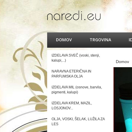
DOMOV
TRGOVINA
I
IZDELAVA SVEČ (voski, stenji,
kalupi,...)
Domov
NARAVNA ETERIČNA IN
PARFUMSKA OLJA
IZDELAVA MIL (osnove, barvila,
pigmenti, kalupi)
IZDELAVA KREM, MAZIL,
LOSJONOV...
OLJA, VOSKI, ŠELAK, LUŽILA ZA
LES