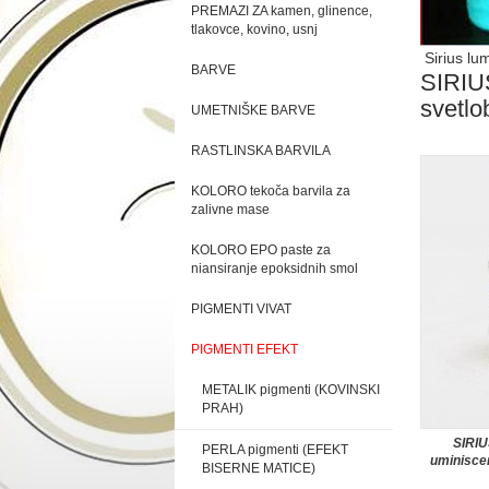
PREMAZI ZA kamen, glinence,
tlakovce, kovino, usnj
Sirius lum
BARVE
SIRIUS
svetlo
UMETNIŠKE BARVE
RASTLINSKA BARVILA
KOLORO tekoča barvila za
zalivne mase
KOLORO EPO paste za
niansiranje epoksidnih smol
PIGMENTI VIVAT
PIGMENTI EFEKT
METALIK pigmenti (KOVINSKI
PRAH)
SIRIU
PERLA pigmenti (EFEKT
uminiscen
BISERNE MATICE)