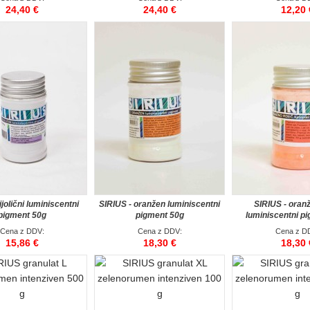
24,40 €
24,40 €
12,20 
jolični luminiscentni
SIRIUS - oranžen luminiscentni
SIRIUS - oran
pigment 50g
pigment 50g
luminiscentni p
Cena z DDV:
Cena z DDV:
Cena z D
15,86 €
18,30 €
18,30 