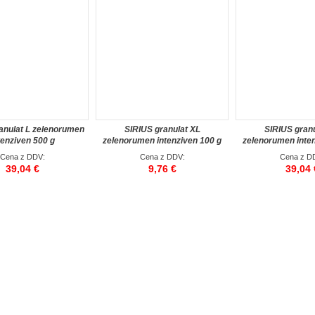
anulat L zelenorumen
SIRIUS granulat XL
SIRIUS granu
tenziven 500 g
zelenorumen intenziven 100 g
zelenorumen inten
Cena z DDV:
Cena z DDV:
Cena z D
39,04 €
9,76 €
39,04 