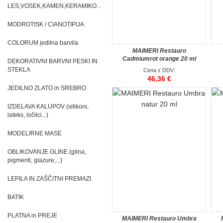
LES,VOSEK,KAMEN,KERAMIKO...
MODROTISK / CIANOTIPIJA
COLORUM jedilna barvila
MAIMERI Restauro
Cadmiumrot orange 20 ml
DEKORATIVNI BARVNI PESKI IN
STEKLA
Cena z DDV:
46,36 €
JEDILNO ZLATO in SREBRO
IZDELAVA KALUPOV (silikoni,
lateks, ločilci...)
MODELIRNE MASE
OBLIKOVANJE GLINE (glina,
pigmenti, glazure,...)
LEPILA IN ZAŠČITNI PREMAZI
BATIK
PLATNA in PREJE
MAIMERI Restauro Umbra