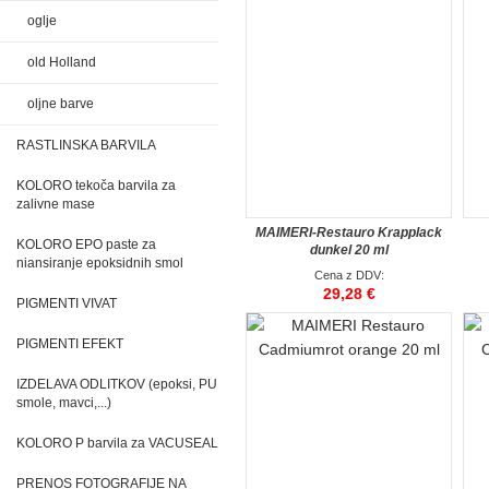
oglje
old Holland
oljne barve
RASTLINSKA BARVILA
KOLORO tekoča barvila za
zalivne mase
MAIMERI-Restauro Krapplack
KOLORO EPO paste za
dunkel 20 ml
niansiranje epoksidnih smol
Cena z DDV:
29,28 €
PIGMENTI VIVAT
PIGMENTI EFEKT
IZDELAVA ODLITKOV (epoksi, PU
smole, mavci,...)
KOLORO P barvila za VACUSEAL
PRENOS FOTOGRAFIJE NA