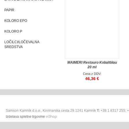
PAPIR
KOLORO EPO
KOLORO P
LOČILCI/LOČEVALNA
SREDSTVA
MAIMERI Restauro Kobaltblau
20 ml
Cena z DDV:
46,36 €
Samson Kamnik d.o.o., Kovinarska cesta 28 1241 Kamnik
T:
+38 1 8317 255; 
Izdelava spletne trgovine