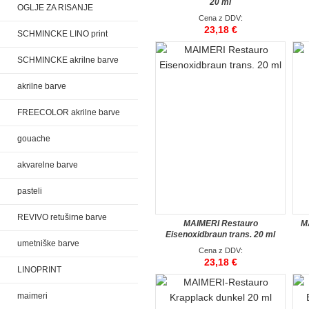
20 ml
OGLJE ZA RISANJE
Cena z DDV:
23,18 €
SCHMINCKE LINO print
SCHMINCKE akrilne barve
akrilne barve
FREECOLOR akrilne barve
gouache
akvarelne barve
pasteli
REVIVO retuširne barve
MAIMERI Restauro
M
Eisenoxidbraun trans. 20 ml
umetniške barve
Cena z DDV:
23,18 €
LINOPRINT
maimeri