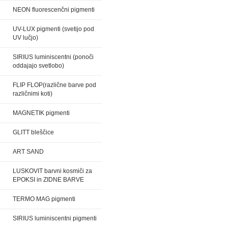
NEON fluorescenčni pigmenti
UV-LUX pigmenti (svetijo pod
UV lučjo)
SIRIUS luminiscentni (ponoči
oddajajo svetlobo)
FLIP FLOP(različne barve pod
različnimi koti)
MAGNETIK pigmenti
GLITT bleščice
ART SAND
LUSKOVIT barvni kosmiči za
EPOKSI in ZIDNE BARVE
TERMO MAG pigmenti
SIRIUS luminiscentni pigmenti