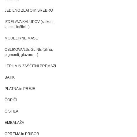
JEDILNO ZLATO in SREBRO
IZDELAVA KALUPOV (silikoni,
lateks, ločilci...)
MODELIRNE MASE
OBLIKOVANJE GLINE (glina,
pigmenti, glazure,...)
LEPILA IN ZAŠČITNI PREMAZI
BATIK
PLATNA in PREJE
ČOPIČI
ČISTILA
EMBALAŽA
OPREMA in PRIBOR