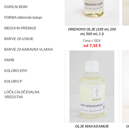
DARILNI BONI
FORMA silikonski kalupi
MEDIJI IN PREMAZI
OREHOVO OLJE (100 ml, 250
ml, 500 ml, 1 l)
BARVE ZA USNJE
Cena z DDV:
od 7,32 €
BARVE ZA NARAVNA VLAKNA
PAPIR
KOLORO EPO
KOLORO P
LOČILCI/LOČEVALNA
SREDSTVA
OLJE MAKADAMIJE
O