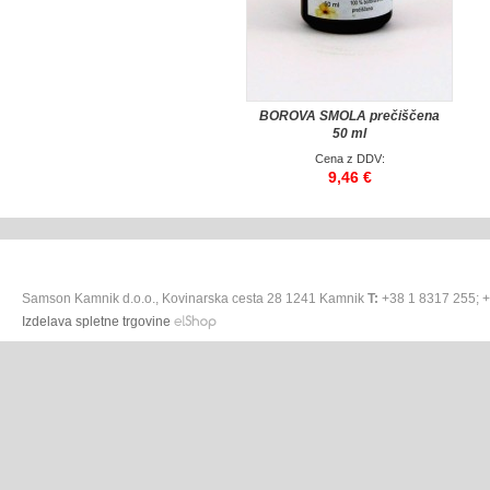
BOROVA SMOLA prečiščena
50 ml
Cena z DDV:
9,46 €
Samson Kamnik d.o.o., Kovinarska cesta 28 1241 Kamnik
T:
+38 1 8317 255; 
Izdelava spletne trgovine