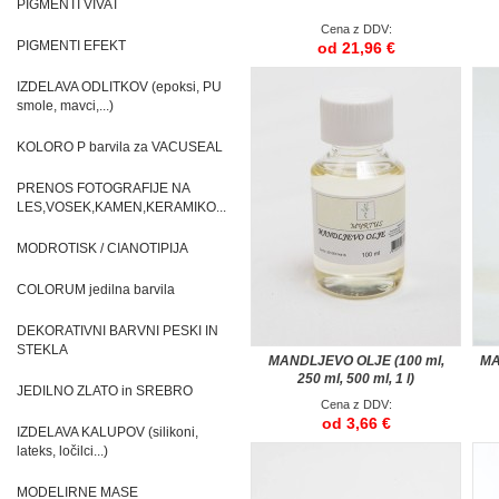
PIGMENTI VIVAT
Cena z DDV:
PIGMENTI EFEKT
od 21,96 €
IZDELAVA ODLITKOV (epoksi, PU
smole, mavci,...)
KOLORO P barvila za VACUSEAL
PRENOS FOTOGRAFIJE NA
LES,VOSEK,KAMEN,KERAMIKO...
MODROTISK / CIANOTIPIJA
COLORUM jedilna barvila
DEKORATIVNI BARVNI PESKI IN
STEKLA
MANDLJEVO OLJE (100 ml,
MA
250 ml, 500 ml, 1 l)
JEDILNO ZLATO in SREBRO
Cena z DDV:
od 3,66 €
IZDELAVA KALUPOV (silikoni,
lateks, ločilci...)
MODELIRNE MASE