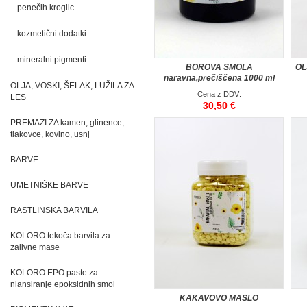
penečih kroglic
kozmetični dodatki
mineralni pigmenti
BOROVA SMOLA
OL
naravna,prečiščena 1000 ml
OLJA, VOSKI, ŠELAK, LUŽILA ZA
Cena z DDV:
LES
30,50 €
PREMAZI ZA kamen, glinence,
tlakovce, kovino, usnj
BARVE
UMETNIŠKE BARVE
RASTLINSKA BARVILA
KOLORO tekoča barvila za
zalivne mase
KOLORO EPO paste za
niansiranje epoksidnih smol
KAKAVOVO MASLO