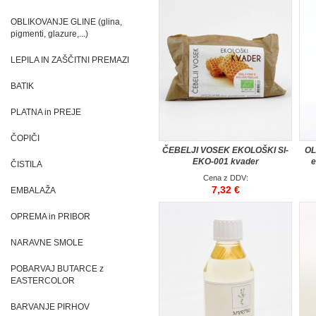
OBLIKOVANJE GLINE (glina,
pigmenti, glazure,...)
LEPILA IN ZAŠČITNI PREMAZI
BATIK
PLATNA in PREJE
ČOPIČI
ČEBELJI VOSEK EKOLOŠKI SI-
OL
EKO-001 kvader
e
ČISTILA
Cena z DDV:
7,32 €
EMBALAŽA
OPREMA in PRIBOR
NARAVNE SMOLE
POBARVAJ BUTARCE z
EASTERCOLOR
BARVANJE PIRHOV