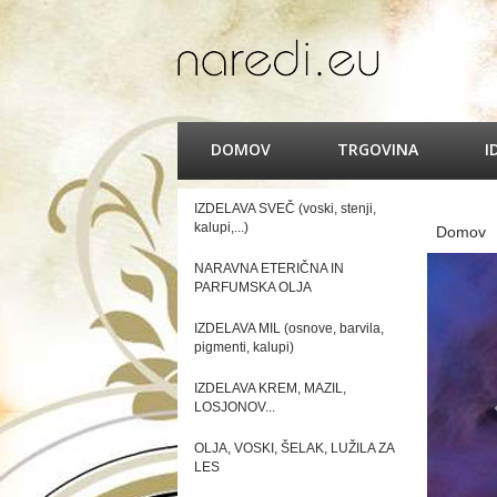
DOMOV
TRGOVINA
I
IZDELAVA SVEČ (voski, stenji,
kalupi,...)
Domov
NARAVNA ETERIČNA IN
PARFUMSKA OLJA
IZDELAVA MIL (osnove, barvila,
pigmenti, kalupi)
IZDELAVA KREM, MAZIL,
LOSJONOV...
OLJA, VOSKI, ŠELAK, LUŽILA ZA
LES