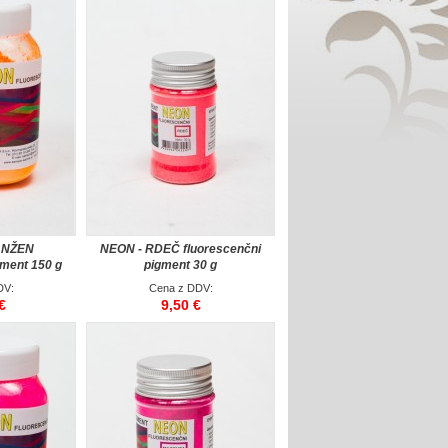
ANŽEN
NEON - RDEČ fluorescenčni
gment 150 g
pigment 30 g
DV:
Cena z DDV:
€
9,50 €