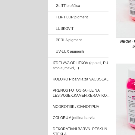
GLITT bleščica
FLIP FLOP pigmenti
LUSKOVIT
PERLA pigmenti
NEON - 
p
UV-LUX pigmenti
IZDELAVA ODLITKOV (epoksi, PU
smole, mavci,...)
KOLORO P barvila za VACUSEAL
PRENOS FOTOGRAFIJE NA
LES,VOSEK,KAMEN,KERAMIKO...
MODROTISK / CIANOTIPIJA
COLORUM jedilna barvila
DEKORATIVNI BARVNI PESKI IN
STEKLA