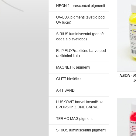
NEON fluorescenčni pigmenti
UV-LUX pigmenti (svetijo pod
UV lučjo)
SIRIUS luminiscentni (ponoči
oddajajo svetlobo)
FLIP FLOP(različne barve pod
različnimi koti)
MAGNETIK pigmenti
NEON - R
GLITT bleščice
p
ART SAND
LUSKOVIT barvni kosmiči za
EPOKSI in ZIDNE BARVE
TERMO MAG pigmenti
SIRIUS luminiscentni pigmenti