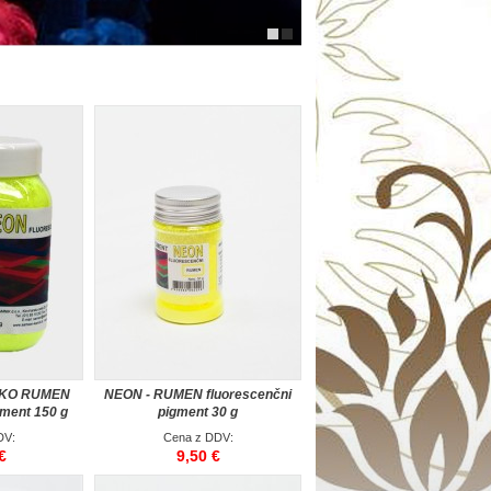
SKO RUMEN
NEON - RUMEN fluorescenčni
gment 150 g
pigment 30 g
DV:
Cena z DDV:
€
9,50 €