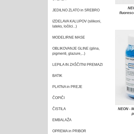
NE
JEDILNO ZLATO in SREBRO
fluoresc
IZDELAVA KALUPOV (silikoni,
lateks, ločilci...)
MODELIRNE MASE
OBLIKOVANJE GLINE (glina,
pigmenti, glazure,...)
LEPILA IN ZAŠČITNI PREMAZI
BATIK
PLATNA in PREJE
ČOPIČI
ČISTILA
NEON - M
p
EMBALAŽA
OPREMA in PRIBOR