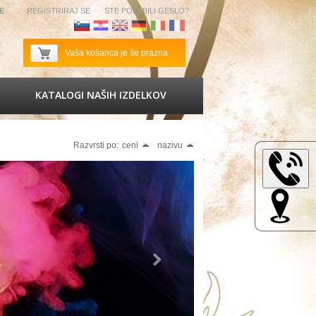
SE
REGISTRIRAJ SE
STE POZABILI GESLO?
Slovenščina
Hrvaščina
Angleščina
Nemščina
Italijanščina
Francoščina
Vaša košarica je še prazna
KATALOGI NAŠIH IZDELKOV
Razvrsti po:
ceni
nazivu