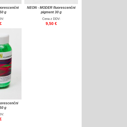
uorescenčni
NEON - MODER fluorescenčni
50 g
pigment 30 g
DV:
Cena z DDV:
€
9,50 €
uorescenčni
50 g
DV:
€