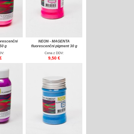
orescenčni
NEON - MAGENTA
50 g
fluorescenčni pigment 30 g
DV:
Cena z DDV:
€
9,50 €