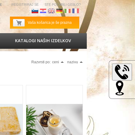
SE
REGISTRIRAJ SE
STE POZABILI GESLO?
Slovenščina
Hrvaščina
Angleščina
Nemščina
Italijanščina
Francoščina
Vaša košarica je še prazna
KATALOGI NAŠIH IZDELKOV
Razvrsti po:
ceni
nazivu