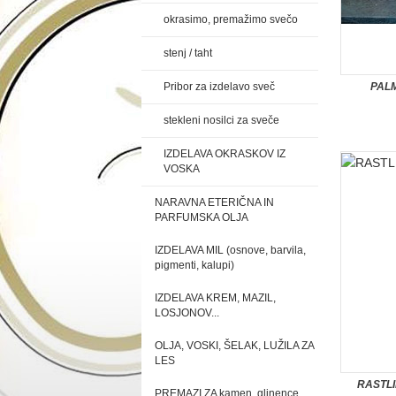
okrasimo, premažimo svečo
stenj / taht
Pribor za izdelavo sveč
PALM
stekleni nosilci za sveče
IZDELAVA OKRASKOV IZ
VOSKA
NARAVNA ETERIČNA IN
PARFUMSKA OLJA
IZDELAVA MIL (osnove, barvila,
pigmenti, kalupi)
IZDELAVA KREM, MAZIL,
LOSJONOV...
OLJA, VOSKI, ŠELAK, LUŽILA ZA
LES
RASTLI
PREMAZI ZA kamen, glinence,