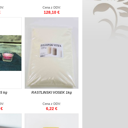
DV:
Cena z DDV:
€
128,10 €
5 kg
RASTLINSKI VOSEK 1kg
DV:
Cena z DDV:
 €
6,22 €