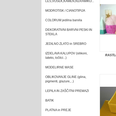
LES,VOSEK,KAMEN,KERAMIKO...
MODROTISK / CIANOTIPIJA
COLORUM jedilna barvila
DEKORATIVNI BARVNI PESKI IN
STEKLA
JEDILNO ZLATO in SREBRO
IZDELAVA KALUPOV (silikoni,
RASTLI
lateks, ločilci...)
MODELIRNE MASE
OBLIKOVANJE GLINE (glina,
pigmenti, glazure,...)
LEPILA IN ZAŠČITNI PREMAZI
BATIK
PLATNA in PREJE