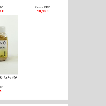
DV:
Cena z DDV:
0 €
10,98 €
 luske 400
DV:
€