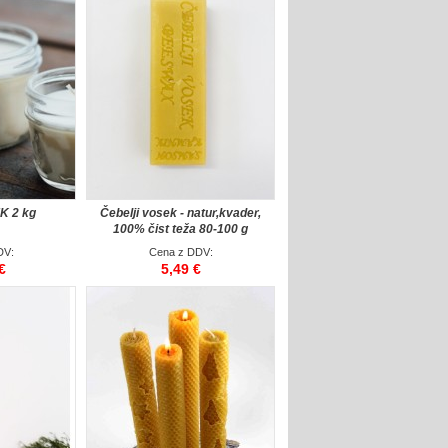
K 2 kg
Čebelji vosek - natur,kvader,
100% čist teža 80-100 g
DV:
Cena z DDV:
€
5,49 €