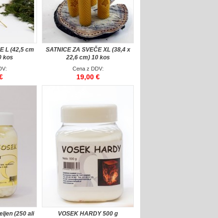
 L (42,5 cm
SATNICE ZA SVEČE XL (38,4 x
0 kos
22,6 cm) 10 kos
DV:
Cena z DDV:
€
19,00 €
jen (250 ali
VOSEK HARDY 500 g