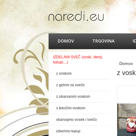
DOMOV
TRGOVINA
I
IZDELAVA SVEČ (voski, stenji,
kalupi,...)
Domov
z vos
z voskom
z gelom za sveče
z obarvanim voskom
s tekočim voskom
obarvajmo vosek / svečo
izberimo kalup