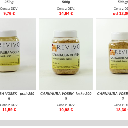
250 g
500g
500 g)
Cena z DDV:
Cena z DDV:
Cena z D
9,76 €
14,64 €
od 12,0
 VOSEK - prah 250
CARNAUBA VOSEK- luske 200
CARNAUBA VOSEK-
g
g
g
Cena z DDV:
Cena z DDV:
Cena z D
11,59 €
10,98 €
18,30 