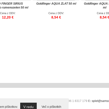
 FINGER SIRIUS
Goldfinger AQUA ZLAT 50 ml
Goldfinger AQUA
no rumenozelen 50 ml
ml
Cena z DDV:
Cena z DDV:
Cena z D
12,20 €
8,54 €
8,54 
41 Kamnik
T:
+38 1 8317 255; +386 1 8319 260,
F:
+386 1 8317 179
E:
splet@samso
V redu
em piškotkov.
Več o piškotkih