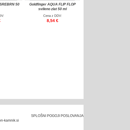
 SREBRN 50
Goldfinger AQUA FLIP FLOP
svileno zlat 50 ml
DV:
Cena z DDV:
€
8,54 €
SPLOŠNI POGOJI POSLOVANJA
n-kamnik.si