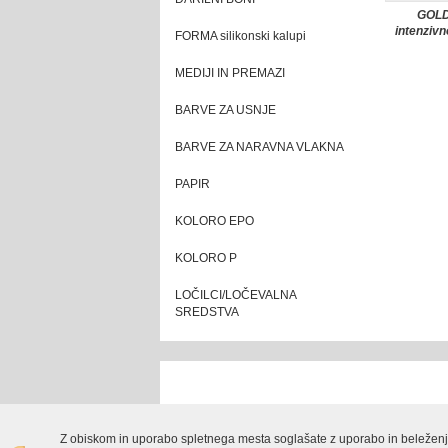
GOLD
intenziv
FORMA silikonski kalupi
MEDIJI IN PREMAZI
BARVE ZA USNJE
BARVE ZA NARAVNA VLAKNA
PAPIR
KOLORO EPO
KOLORO P
LOČILCI/LOČEVALNA
SREDSTVA
Samson Kamnik d.o.o., Kovinarska cesta 28 12
Izdelava spletne trgovine
Z obiskom in uporabo spletnega mesta soglašate z uporabo in beleženj