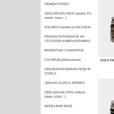
PIGMENTI EFEKT
IZDELAVA ODLITKOV (epoksi, PU
smole, mavci,...)
KOLORO P barvila za VACUSEAL
PRENOS FOTOGRAFIJE NA
LES,VOSEK,KAMEN,KERAMIKO...
MODROTISK / CIANOTIPIJA
COLORUM jedilna barvila
GOLD FI
DEKORATIVNI BARVNI PESKI IN
STEKLA
JEDILNO ZLATO in SREBRO
IZDELAVA KALUPOV (silikoni,
lateks, ločilci...)
MODELIRNE MASE