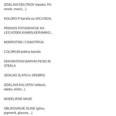
IZDELAVA ODLITKOV (epoksi, PU
smole, mavci,...)
KOLORO P barvila za VACUSEAL
PRENOS FOTOGRAFIJE NA
LES,VOSEK,KAMEN,KERAMIKO...
MODROTISK / CIANOTIPIJA
COLORUM jedilna barvila
DEKORATIVNI BARVNI PESKI IN
STEKLA
JEDILNO ZLATO in SREBRO
IZDELAVA KALUPOV (silikoni,
lateks, ločilci...)
MODELIRNE MASE
OBLIKOVANJE GLINE (glina,
pigmenti, glazure,...)