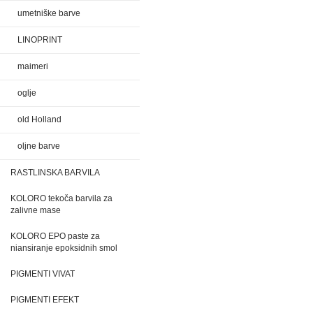
umetniške barve
LINOPRINT
maimeri
oglje
old Holland
oljne barve
RASTLINSKA BARVILA
KOLORO tekoča barvila za
zalivne mase
KOLORO EPO paste za
niansiranje epoksidnih smol
PIGMENTI VIVAT
PIGMENTI EFEKT