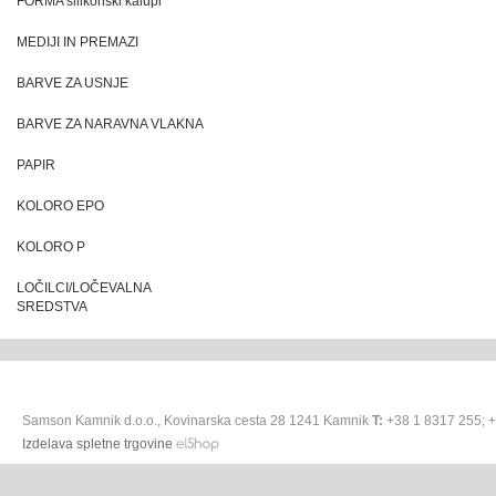
FORMA silikonski kalupi
MEDIJI IN PREMAZI
BARVE ZA USNJE
BARVE ZA NARAVNA VLAKNA
PAPIR
KOLORO EPO
KOLORO P
LOČILCI/LOČEVALNA
SREDSTVA
Samson Kamnik d.o.o., Kovinarska cesta 28 1241 Kamnik
T:
+38 1 8317 255; 
Izdelava spletne trgovine