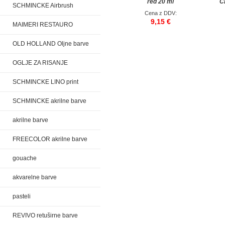
red 20 ml
C
SCHMINCKE Airbrush
Cena z DDV:
9,15 €
MAIMERI RESTAURO
OLD HOLLAND Oljne barve
OGLJE ZA RISANJE
SCHMINCKE LINO print
SCHMINCKE akrilne barve
akrilne barve
FREECOLOR akrilne barve
gouache
akvarelne barve
pasteli
REVIVO retuširne barve