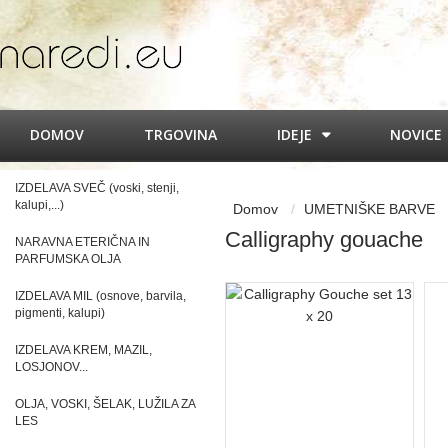
DOMOV
TRGOVINA
IDEJE
NOVICE
IZDELAVA SVEČ (voski, stenji,
kalupi,...)
Domov
UMETNIŠKE BARVE
Calligraphy gouache
NARAVNA ETERIČNA IN
PARFUMSKA OLJA
IZDELAVA MIL (osnove, barvila,
pigmenti, kalupi)
IZDELAVA KREM, MAZIL,
LOSJONOV...
OLJA, VOSKI, ŠELAK, LUŽILA ZA
LES